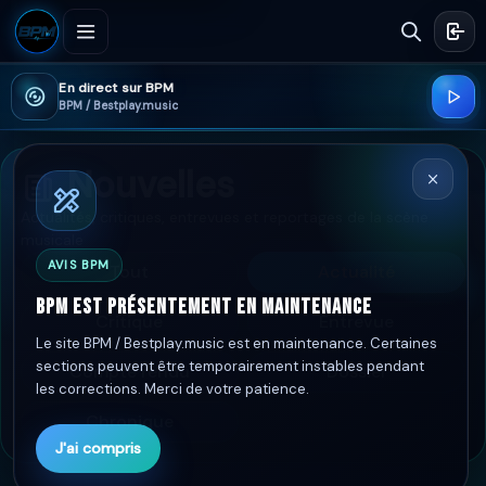
En direct sur BPM
BPM / Bestplay.music
Nouvelles
Actualités, critiques, entrevues et reportages de la scène
musicale
AVIS BPM
Tout
Actualité
BPM est présentement en maintenance
Critique
Entrevue
Le site BPM / Bestplay.music est en maintenance. Certaines
sections peuvent être temporairement instables pendant
Compte rendu
Dossier
les corrections. Merci de votre patience.
Chronique
J'ai compris