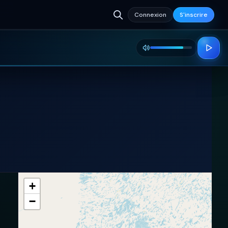
Connexion
S'inscrire
+
−