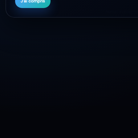
J'ai compris
Aucun événemen