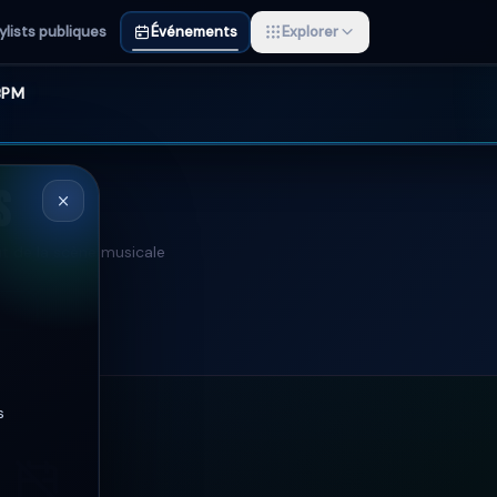
ylists publiques
Événements
Explorer
 BPM
s
ût de la scène musicale
s