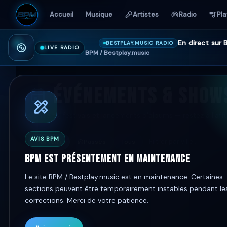
Accueil
Musique
Artistes
Radio
Pla
En direct sur
BESTPLAY.MUSIC RADIO
LIVE RADIO
BPM / Bestplay.music
Événements & Show
Concerts, festivals et lancements d'albums — restez à l'aff
AVIS BPM
À venir
Passés
Tous
BPM est présentement en maintenance
Le site BPM / Bestplay.music est en maintenance. Certaines
sections peuvent être temporairement instables pendant le
corrections. Merci de votre patience.