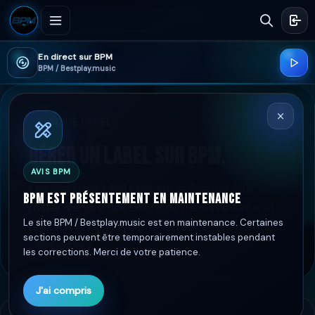
En direct sur BPM
BPM / Bestplay.music
GUIDE LABEL
GÉRER UN LABEL SUR BPM.
AVIS BPM
Les comptes label peuvent présenter leur
BPM est présentement en maintenance
roster, vendre des billets, suivre les revenus et
Le site BPM / Bestplay.music est en maintenance. Certaines
recevoir les versements liés aux événements ou
sections peuvent être temporairement instables pendant
campagnes.
les corrections. Merci de votre patience.
J'ai compris