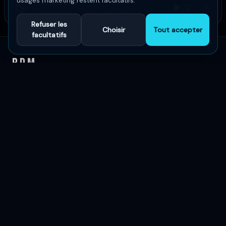
usages marketing restent facultatifs.
Lecteur BPM
Sélectionne une chanson sur BPM
Refuser les
Choisir
Tout accepter
facultatifs
BPM
Le summum des découvertes musicales
Explorer
Accueil
Artistes
Musique
Classements mondiaux
Playlists publiques
Communautés
Événements
Émissions