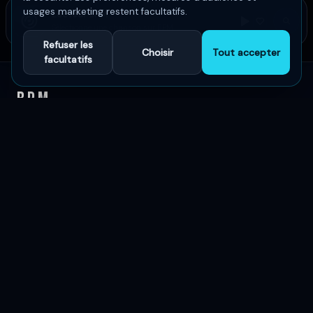
usages marketing restent facultatifs.
Lecteur BPM
Sélectionne une chanson sur BPM
Refuser les
Choisir
Tout accepter
facultatifs
BPM
Le summum des découvertes musicales
Explorer
Accueil
Artistes
Musique
Classements mondiaux
Playlists publiques
Communautés
Événements