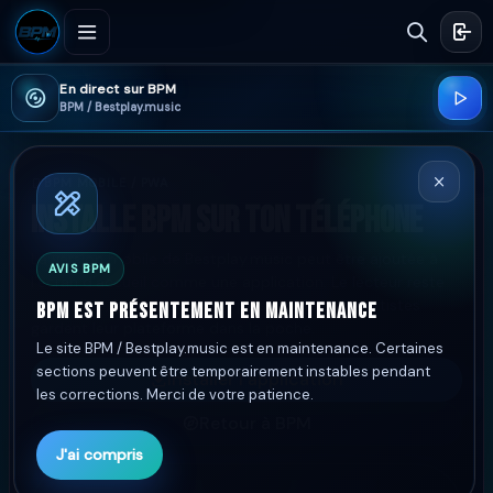
En direct sur BPM
BPM / Bestplay.music
BPM MOBILE / PWA
Installe BPM sur ton téléphone
La version mobile de Bestplay.music peut être ajoutée à
AVIS BPM
l’écran d’accueil comme une application. Le lecteur reste
disponible, la navigation est plus rapide et les artistes
BPM est présentement en maintenance
gardent leur plateforme dans la poche.
Le site BPM / Bestplay.music est en maintenance. Certaines
sections peuvent être temporairement instables pendant
Installer l’application
les corrections. Merci de votre patience.
Retour à BPM
J'ai compris