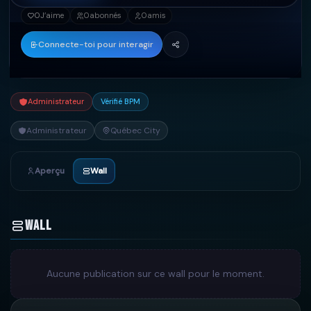
0
J’aime
0
abonnés
0
amis
Connecte-toi pour interagir
Administrateur
Vérifié BPM
Administrateur
Québec City
Aperçu
Wall
Wall
Aucune publication sur ce wall pour le moment.