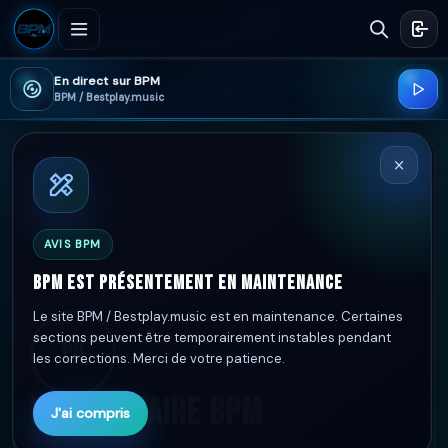
En direct sur BPM
BPM / Bestplay.music
AVIS BPM
BPM est présentement en maintenance
Le site BPM / Bestplay.music est en maintenance. Certaines
sections peuvent être temporairement instables pendant
PR
les corrections. Merci de votre patience.
Propriétaire BPM
J'ai compris
bpm/admin-bestplay · Administrateur ·
Québec City